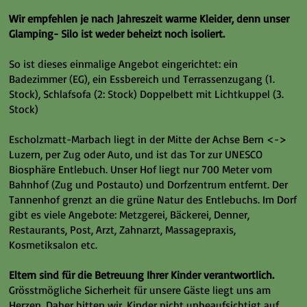
Wir empfehlen je nach Jahreszeit warme Kleider, denn unser
Glamping- Silo ist weder beheizt noch isoliert.
So ist dieses einmalige Angebot eingerichtet: ein
Badezimmer (EG), ein Essbereich und Terrassenzugang (1.
Stock), Schlafsofa (2: Stock) Doppelbett mit Lichtkuppel (3.
Stock)
Escholzmatt-Marbach liegt in der Mitte der Achse Bern <->
Luzern, per Zug oder Auto, und ist das Tor zur UNESCO
Biosphäre Entlebuch. Unser Hof liegt nur 700 Meter vom
Bahnhof (Zug und Postauto) und Dorfzentrum entfernt. Der
Tannenhof grenzt an die grüne Natur des Entlebuchs. Im Dorf
gibt es viele Angebote: Metzgerei, Bäckerei, Denner,
Restaurants, Post, Arzt, Zahnarzt, Massagepraxis,
Kosmetiksalon etc.
Eltern sind für die Betreuung Ihrer Kinder verantwortlich.
Grösstmögliche Sicherheit für unsere Gäste liegt uns am
Herzen. Daher bitten wir, Kinder nicht unbeaufsichtigt auf