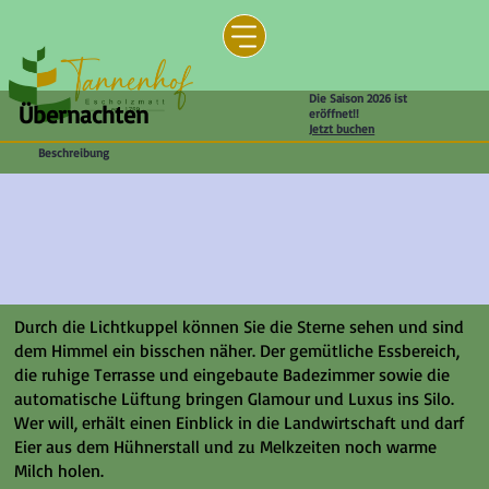
Die Saison 2026 ist
Übernachten
eröffnet!!
Jetzt buchen
Beschreibung
Durch die Lichtkuppel können Sie die Sterne sehen und sind
dem Himmel ein bisschen näher. Der gemütliche Essbereich,
die ruhige Terrasse und eingebaute Badezimmer sowie die
automatische Lüftung bringen Glamour und Luxus ins Silo.
Wer will, erhält einen Einblick in die Landwirtschaft und darf
Eier aus dem Hühnerstall und zu Melkzeiten noch warme
Milch holen.