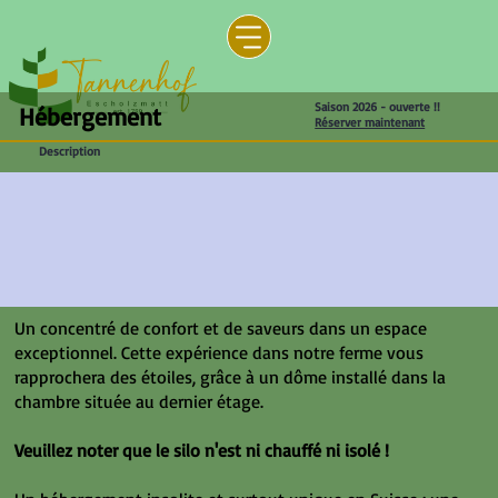
Saison 2026 - ouverte !!
Hébergement
Réserver maintenant
Description
Un concentré de confort et de saveurs dans un espace
exceptionnel. Cette expérience dans notre ferme vous
rapprochera des étoiles, grâce à un dôme installé dans la
chambre située au dernier étage.
Veuillez noter que le silo n'est ni chauffé ni isolé !