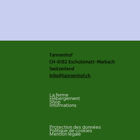
Tannenhof
CH-6182 Escholzmatt-Marbach
Switzerland
info@tannenhof.ch
La ferme
Hébergement
Shop
Informations
Protection des données
Politique de cookies
Mention légale