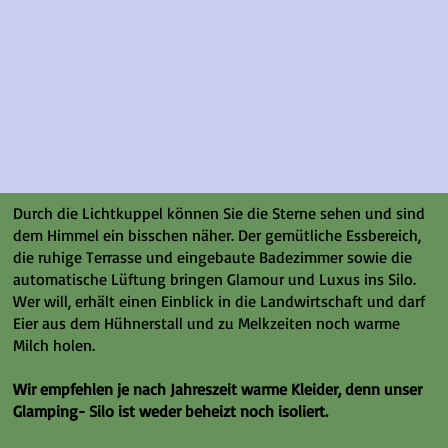
Durch die Lichtkuppel können Sie die Sterne sehen und sind
dem Himmel ein bisschen näher. Der gemütliche Essbereich,
die ruhige Terrasse und eingebaute Badezimmer sowie die
automatische Lüftung bringen Glamour und Luxus ins Silo.
Wer will, erhält einen Einblick in die Landwirtschaft und darf
Eier aus dem Hühnerstall und zu Melkzeiten noch warme
Milch holen.
Wir empfehlen je nach Jahreszeit warme Kleider, denn unser
Glamping- Silo ist weder beheizt noch isoliert.